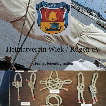
Heimatverein Wiek / Rügen eV
Heimat lebendig halten