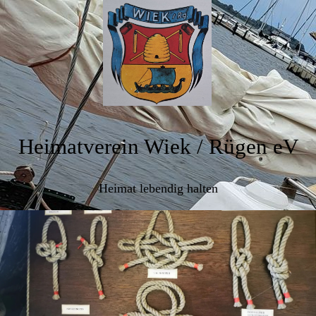
Heimatverein Wiek / Rügen eV
Heimat lebendig halten